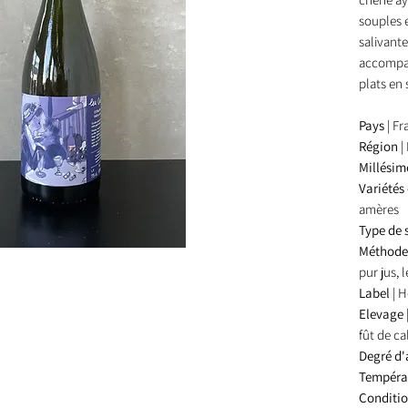
souples e
salivante
accompag
plats en 
Pays
| F
Région
|
Millési
Variété
amères
Type de 
Méthod
pur jus, 
Label
| H
Elevage
fût de ca
Degré d'
Températ
Conditi