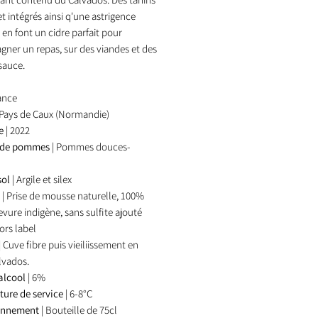
t intégrés ainsi q'une astrigence
 en font un cidre parfait pour
ner un repas, sur des viandes et des
sauce.
rance
 Pays de Caux (Normandie)
me
| 2022
s de pommes
|
Pommes douces-
sol
| Argile et silex
e
|
Prise de mousse naturelle, 100%
levure indigène, sans sulfite ajouté
ors label
| Cuve fibre puis vieiliissement en
lvados.
alcool
| 6%
ure de service
| 6-8°C
onnement
| Bouteille de 75cl