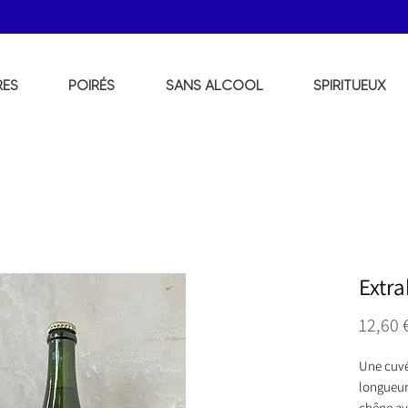
RES
POIRÉS
SANS ALCOOL
SPIRITUEUX
Extra
12,60 
Une cuvée
longueur 
chêne ay