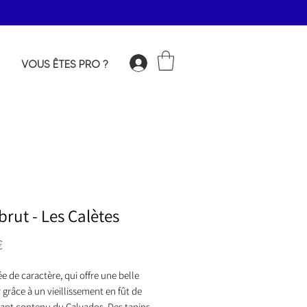
VOUS ÊTES PRO ?
Connexion
brut - Les Calètes
Prix
€
 de caractère, qui offre une belle
grâce à un vieillissement en fût de
ant contenu du Calvados. Des tanins