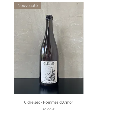
Nouveauté
Nouveauté
Cidre sec - Pommes d'Armor
Mégalithe - Pommes d'
Prix
10,00 €
Ajouter au panier