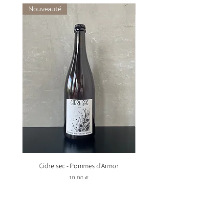
Nouveauté
Nouveauté
Cidre sec - Pommes d'Armor
Mégalithe - Pommes d'
Prix
10,00 €
Ajouter au panier