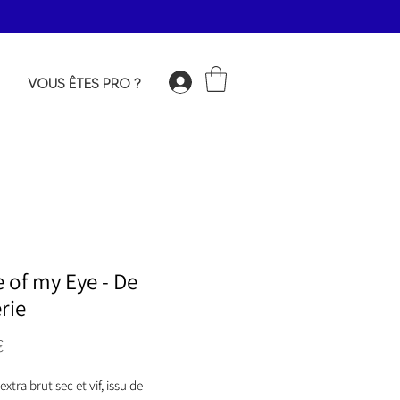
VOUS ÊTES PRO ?
Connexion
 of my Eye - De
rie
Prix
€
extra brut sec et vif, issu de