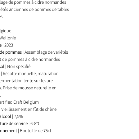
lage de pommes à cidre normandes
riétés anciennes de pommes de tables
es.
elgique
 Wallonie
me
| 2023
s de pommes
| Assemblage de variétés
et de pommes à cidre normandes
sol
| Non spécifié
e
| Récolte manuelle, maturation
fermentation lente sur levure
s. Prise de mousse naturelle en
.
ertified Craft Belgium
| Vieillissement en fût de chêne
alcool
| 7,5%
ure de service
| 6-8°C
onnement
| Bouteille de 75cl