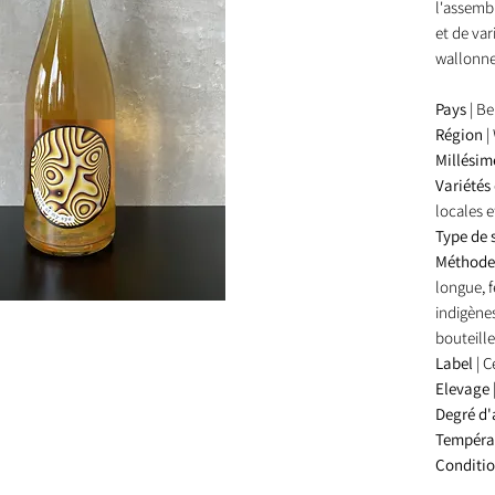
l'assemb
et de va
wallonn
Pays
| B
Région
|
Millési
Variété
locales 
Type de 
Méthod
longue, 
indigène
bouteille
Label
| C
Elevage
Degré d'
Températ
Conditi