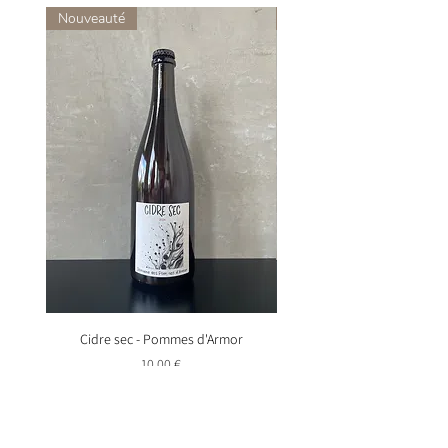
Nouveauté
Nouveauté
Cidre sec - Pommes d'Armor
Mégalithe - Pommes d'
Prix
10,00 €
Ajouter au panier