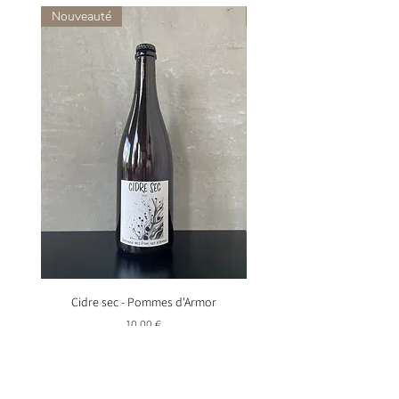
Nouveauté
Nouveauté
Cidre sec - Pommes d'Armor
Mégalithe - Pommes d'
Prix
10,00 €
Ajouter au panier