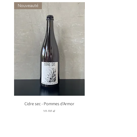
Nouveauté
Nouveauté
Cidre sec - Pommes d'Armor
Mégalithe - Pommes d'
Prix
10,00 €
Ajouter au panier