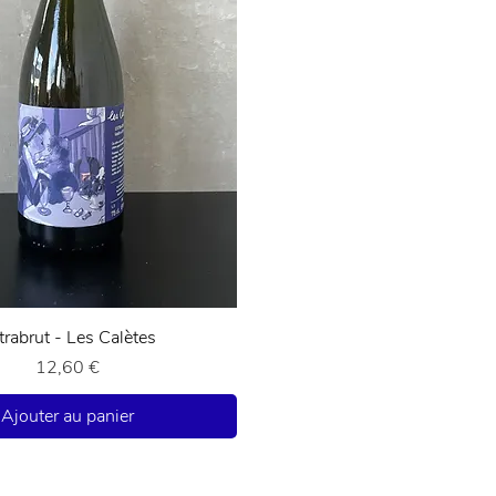
Aperçu rapide
trabrut - Les Calètes
Prix
12,60 €
Ajouter au panier