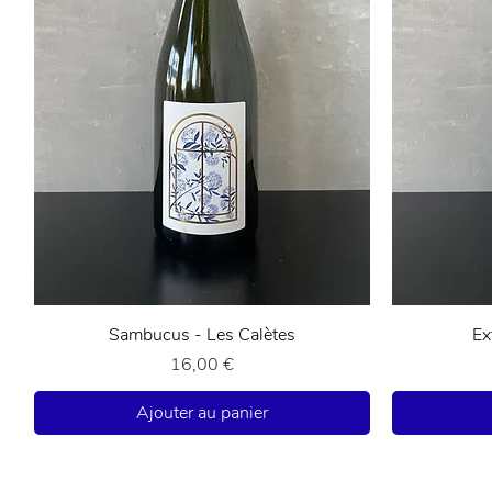
Aperçu rapide
Sambucus - Les Calètes
Ex
Prix
16,00 €
Ajouter au panier